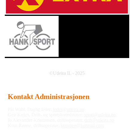
©Utleira IL - 2025
Kontakt Administrasjonen
Pål Wahl, Daglig leder:
leder@utleira.no
Geir Kojen, Drift- og sportskoordinator:
sport@utleira.no
Ib Alexander Kristiansen, driftsoperatør,
drift@utleira.no
Knut Rønne, driftsoperatør,
knuroen@hotmail.com