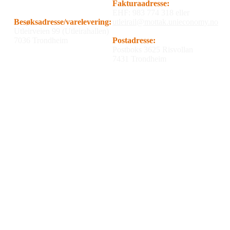
Fakturaadresse:
EHF: 983 774 318 eller
Besøksadresse/varelevering:
utleirail@mottak.unieconomy.no
Utleirveien 99 (Utleirahallen)
7036 Trondheim
Postadresse:
Postboks 3625 Risvollan
7431 Trondheim