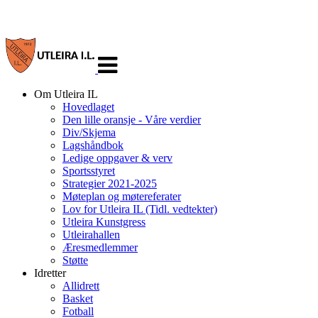
Veksle
navigasjon
Om Utleira IL
Hovedlaget
Den lille oransje - Våre verdier
Div/Skjema
Lagshåndbok
Ledige oppgaver & verv
Sportsstyret
Strategier 2021-2025
Møteplan og møtereferater
Lov for Utleira IL (Tidl. vedtekter)
Utleira Kunstgress
Utleirahallen
Æresmedlemmer
Støtte
Idretter
Allidrett
Basket
Fotball