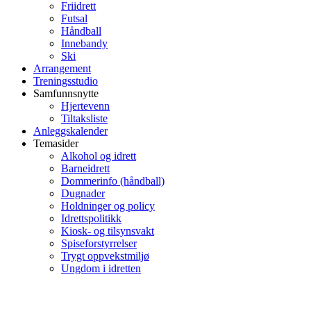
Friidrett
Futsal
Håndball
Innebandy
Ski
Arrangement
Treningsstudio
Samfunnsnytte
Hjertevenn
Tiltaksliste
Anleggskalender
Temasider
Alkohol og idrett
Barneidrett
Dommerinfo (håndball)
Dugnader
Holdninger og policy
Idrettspolitikk
Kiosk- og tilsynsvakt
Spiseforstyrrelser
Trygt oppvekstmiljø
Ungdom i idretten