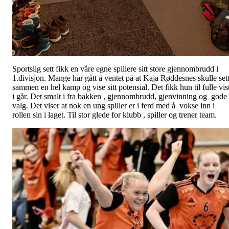
Sportslig sett fikk en våre egne spillere sitt store gjennombrudd i
1.divisjon. Mange har gått å ventet på at Kaja Røddesnes skulle set
sammen en hel kamp og vise sitt potensial. Det fikk hun til fulle vis
i går. Det smalt i fra bakken , gjennombrudd, gjenvinning og gode
valg. Det viser at nok en ung spiller er i ferd med å vokse inn i
rollen sin i laget. Til stor glede for klubb , spiller og trener team.