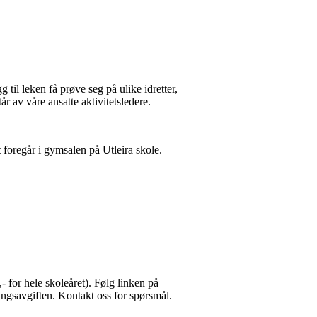
gg til leken få prøve seg på ulike idretter,
tår av våre ansatte aktivitetsledere.
t foregår i gymsalen på Utleira skole.
- for hele skoleåret). Følg linken på
ningsavgiften. Kontakt oss for spørsmål.