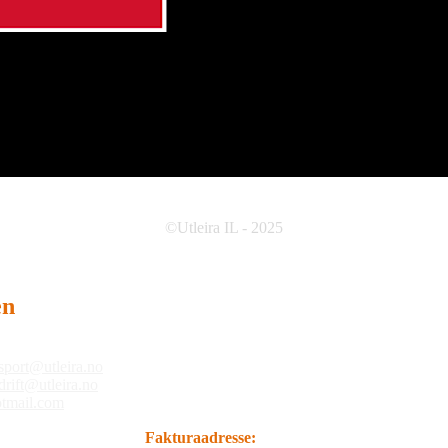
©Utleira IL - 2025
en
sport@utleira.no
drift@utleira.no
tmail.com
Fakturaadresse: