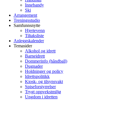
Innebandy
Ski
Arrangement
Treningsstudio
Samfunnsnytte
Hjertevenn
Tiltaksliste
Anleggskalender
Temasider
Alkohol og idrett
Barneidrett
Dommerinfo (håndball)
Dugnader
Holdninger og policy
Idrettspolitikk
Kiosk- og tilsynsvakt
Spiseforstyrrelser
Trygt oppvekstmiljø
Ungdom i idretten