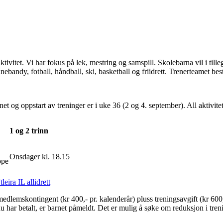
aktivitet. Vi har fokus på lek, mestring og samspill. Skolebarna vil i tille
innebandy, fotball, håndball, ski, basketball og friidrett. Trenerteamet bes
t og oppstart av treninger er i uke 36 (2 og 4. september). All aktivite
1 og 2 trinn
Onsdager kl. 18.15
ppe
eira IL allidrett
 medlemskontingent (kr 400,- pr. kalenderår) pluss treningsavgift (kr 600,
du har betalt, er barnet påmeldt. Det er mulig å søke om reduksjon i tre