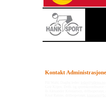
Kontakt Administrasjon
Pål Wahl, Daglig leder:
leder@utleira.no
Geir Kojen, Drift- og sportskoordinator:
Ib Alexander Kristiansen, driftsoperatør,
Knut Rønne, driftsoperatør,
knuroen@ho