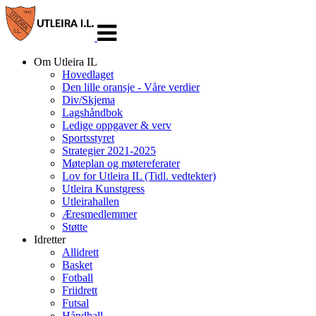
Veksle
navigasjon
Om Utleira IL
Hovedlaget
Den lille oransje - Våre verdier
Div/Skjema
Lagshåndbok
Ledige oppgaver & verv
Sportsstyret
Strategier 2021-2025
Møteplan og møtereferater
Lov for Utleira IL (Tidl. vedtekter)
Utleira Kunstgress
Utleirahallen
Æresmedlemmer
Støtte
Idretter
Allidrett
Basket
Fotball
Friidrett
Futsal
Håndball