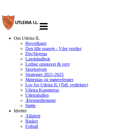
Veksle
navigasjon
Om Utleira IL
Hovedlaget
Den lille oransje - Våre verdier
Div/Skjema
Lagshåndbok
Ledige oppgaver & verv
Sportsstyret
Strategier 2021-2025
Møteplan og møtereferater
Lov for Utleira IL (Tidl. vedtekter)
Utleira Kunstgress
Utleirahallen
Æresmedlemmer
Støtte
Idretter
Allidrett
Basket
Fotball