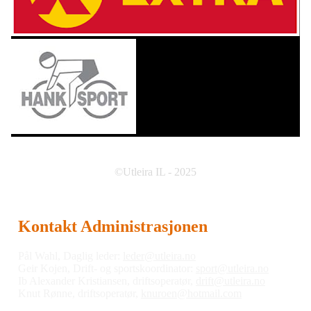
©Utleira IL - 2025
Kontakt Administrasjonen
Pål Wahl, Daglig leder:
leder@utleira.no
Geir Kojen, Drift- og sportskoordinator:
sport@utleira.no
Ib Alexander Kristiansen, driftsoperatør,
drift@utleira.no
Knut Rønne, driftsoperatør,
knuroen@hotmail.com