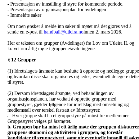
- Presentasjon av innstilling til styre for kommende periode.
- Presentasjon av organisasjonsplan for avdelingen
- Innmeldte saker
Om noen ønsker å melde inn saker til møtet må det gjøres ved å
sende en e-post til
handball@utleira.no
innen 2. mars 2026.
Her er teksten om grupper (Avdelinger) fra Lov om Utleira IL og
kravet om årlig møte i gruppene/avdelingene.
§ 12 Grupper
(1) Idrettslagets årsmøte kan beslutte å opprette og nedlegge gruppe
og hvordan disse skal organiseres og ledes, eventuelt delegere dette
til styret.
(2) Dersom idrettslagets årsmøte, ved behandlingen av
organisasjonsplanen, har vedtatt å opprette grupper med
gruppestyrer, gjelder følgende for idrettslag med omsetning og
medlemstall over terskel fastsatt av Idrettsstyret:
a. Hver gruppe skal ha et gruppestyre på minst tre medlemmer.
Gruppestyret velges på årsmøtet.
b. Gruppen bør ha minst ett årlig møte der gruppen diskutere
gruppens økonomi og aktiviteten i gruppen, og foreslår
kandidater til gruppestyret, samt gir eventuelle innspill til sake