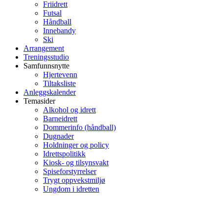
Friidrett
Futsal
Håndball
Innebandy
Ski
Arrangement
Treningsstudio
Samfunnsnytte
Hjertevenn
Tiltaksliste
Anleggskalender
Temasider
Alkohol og idrett
Barneidrett
Dommerinfo (håndball)
Dugnader
Holdninger og policy
Idrettspolitikk
Kiosk- og tilsynsvakt
Spiseforstyrrelser
Trygt oppvekstmiljø
Ungdom i idretten